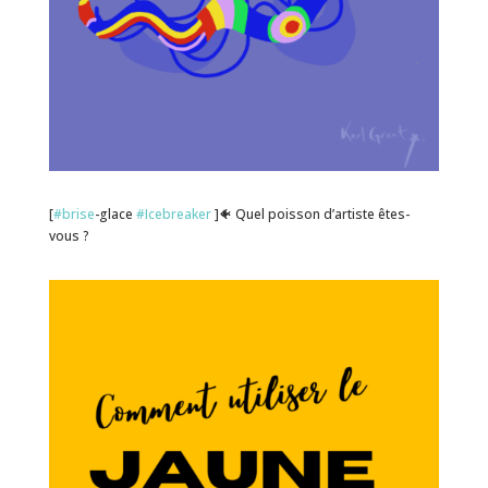
[
#brise
-glace
#Icebreaker
]🐠 Quel poisson d’artiste êtes-
vous ?