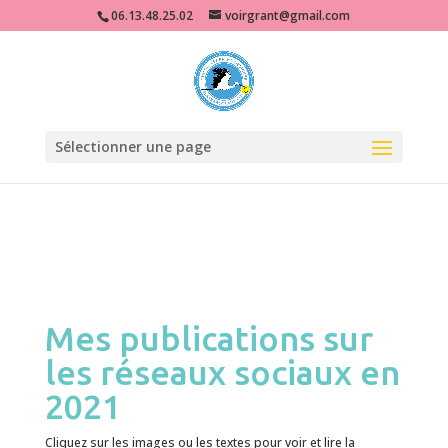
miss karl grant graphiste e-learning digital learning formation e-formation
06.13.48.25.02
voirgrant@gmail.com
pédagogie illustration interfaces UI design Ux design accessibilité
photoshop illustrator
Sélectionner une page
Mes publications sur
les réseaux sociaux en
2021
Cliquez sur les images ou les textes pour voir et lire la