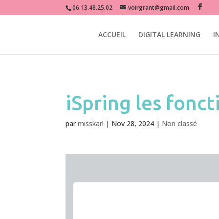
miss karl grant graphiste e-learning digital learning formation e-for
06.13.48.25.02
voirgrant@gmail.com
ACCUEIL
DIGITAL LEARNING
I
iSpring les fonct
par
misskarl
|
Nov 28, 2024
|
Non classé