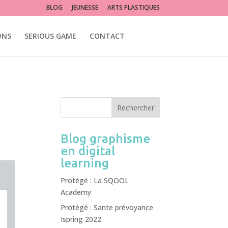
lité photoshop illustrator
BLOG
JEUNESSE
ARTS PLASTIQUES
ONS
SERIOUS GAME
CONTACT
Blog graphisme
en digital
learning
Protégé : La SQOOL
Academy
Protégé : Sante prévoyance
Ispring 2022