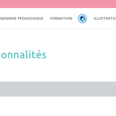
mation pédagogie illustration interfaces UI design Ux design accessibi
NGENIERIE PEDAGOGIQUE
FORMATION
ILLUSTRATI
ionnalités