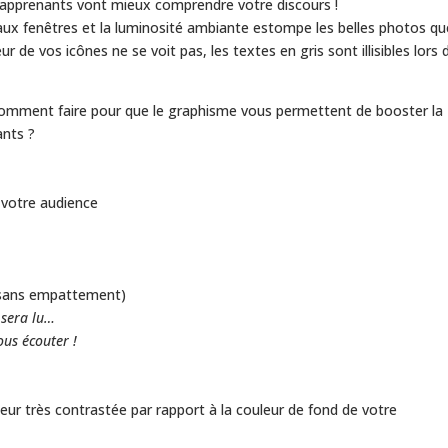
s apprenants vont mieux comprendre votre discours !
x aux fenêtres et la luminosité ambiante estompe les belles photos qu
r de vos icônes ne se voit pas, les textes en gris sont illisibles lors 
 comment faire pour que le graphisme vous permettent de booster la
ants ?
e votre audience
*(sans empattement)
e sera lu…
ous écouter !
0
leur très contrastée par rapport à la couleur de fond de votre