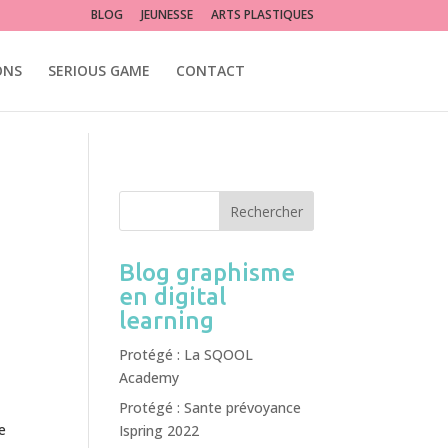
lité photoshop illustrator
BLOG
JEUNESSE
ARTS PLASTIQUES
ONS
SERIOUS GAME
CONTACT
Blog graphisme
en digital
learning
Protégé : La SQOOL
Academy
Protégé : Sante prévoyance
e
Ispring 2022