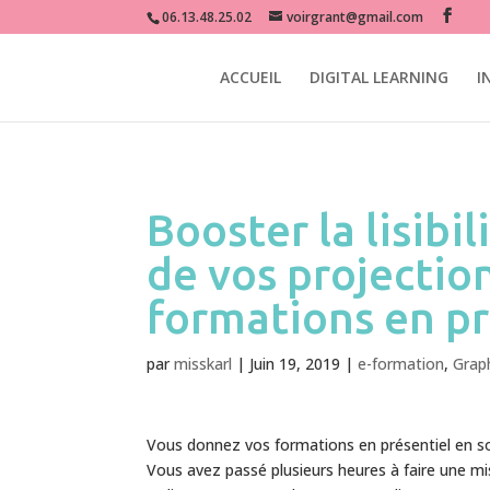
miss karl grant graphiste e-learning digital learning formation e-for
06.13.48.25.02
voirgrant@gmail.com
ACCUEIL
DIGITAL LEARNING
I
Booster la lisibi
de vos projectio
formations en pr
par
misskarl
|
Juin 19, 2019
|
e-formation
,
Grap
Vous donnez vos formations en présentiel en s
Vous avez passé plusieurs heures à faire une mi