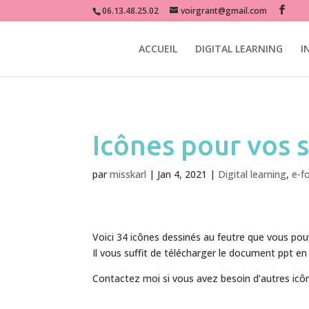
miss karl grant graphiste e-learning digital learning formation e-for
06.13.48.25.02
voirgrant@gmail.com
ACCUEIL
DIGITAL LEARNING
I
Icônes pour vos 
par
misskarl
|
Jan 4, 2021
|
Digital learning
,
e-f
Voici 34 icônes dessinés au feutre que vous p
Il vous suffit de télécharger le document ppt en 
Contactez moi si vous avez besoin d’autres icôn