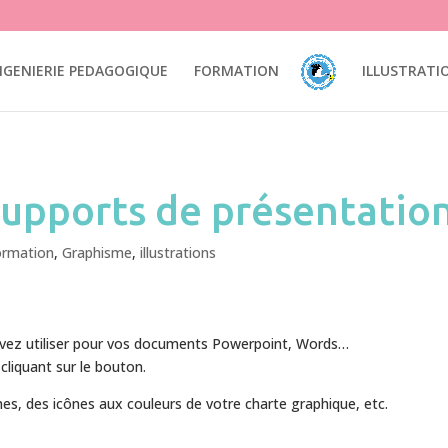
mation pédagogie illustration interfaces UI design Ux design accessibi
NGENIERIE PEDAGOGIQUE
FORMATION
ILLUSTRATI
supports de présentatio
ormation
,
Graphisme
,
illustrations
ouvez utiliser pour vos documents Powerpoint, Words…
cliquant sur le bouton.
es, des icônes aux couleurs de votre charte graphique, etc.