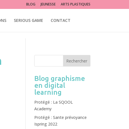
lité photoshop illustrator
BLOG
JEUNESSE
ARTS PLASTIQUES
ONS
SERIOUS GAME
CONTACT
n
Blog graphisme
en digital
learning
Protégé : La SQOOL
Academy
Protégé : Sante prévoyance
Ispring 2022